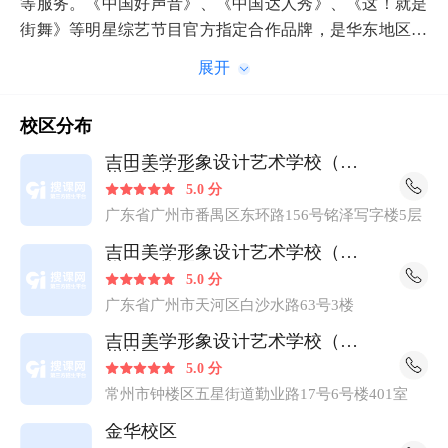
等服务。《中国好声音》、《中国达人秀》、《这！就是
街舞》等明星综艺节目官方指定合作品牌，是华东地区知
名的时尚培训连锁品牌，全国运营总部设立于浙江杭州。
吉田美学，提供“培训+就业+创业”一站式技能人才孵化服
务。现已覆盖全国17个城市地区，分别位于温州、瑞安、
校区分布
台州、温岭、丽水、杭州、萧山、嘉兴、宁波、慈溪、绍
兴、金华、义乌、湖州、苏州、南京、无锡。在职员工
吉田美学形象设计艺术学校（广
州番禺校区）
200多位，定期培训与考核，0基础小班制教学，全国校区
5.0 分
免费复训，给学员推荐就业。学习期间安排丰富的技术实
广东省广州市番禺区东环路156号铭泽写字楼5层
践活动，助学员更快进入就业！ 吉田美学，传播时尚文
吉田美学形象设计艺术学校（广
化，时尚的教学环境、优秀的师资阵容、严谨的教学态
州天河校区）
5.0 分
度，每年为各大化妆品公司、彩妆公司、婚纱影楼、摄影
广东省广州市天河区白沙水路63号3楼
公司、短视频公司、化妆美甲摄影门店/工作室、演艺公
吉田美学形象设计艺术学校（常
司、网红经纪公司、综艺节目、影视剧组，培养输送数千
州校区）
名化妆造型师、美甲美睫师、半永久纹绣师、摄影师、修
5.0 分
图师、摄像师、短视频、剪辑师等美业专业人才！吉田美
常州市钟楼区五星街道勤业路17号6号楼401室
学现已输出50000多名学员，服务于上万家企业，帮助
金华校区
5000多名毕业学员实现了创业梦想，毕业学员遍布全世界