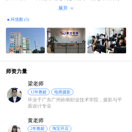
构。我们致力于为企业打开电子商务大门，为企业提供更
专业、更便捷、更全方位的互联网电商教育服务。美迪电
环境图 (5)
商下依托自身完善的教学体系，强大的师资团队以及丰富
的行业经验、信息资源和成熟市场整合运作能力，已经迅
速成长为华南电子商务培训知名品牌。
师资力量
梁老师
12年教龄
电商摄影
毕业于广东广州岭南职业技术学院，摄影与平
面设计专业
黄老师
2年教龄
淘宝开店