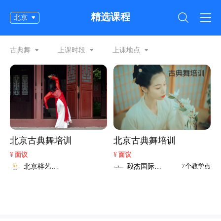
精选课程
北京
古典舞
上课时段
上课地点
北京古典舞培训
北京古典舞培训
¥
¥
面议
面议
北京梓艺教
毅杰国际艺
7个教学点
育
术中心