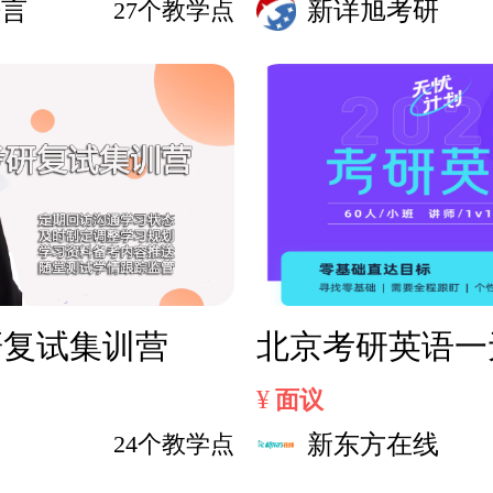
语言
27个教学点
新详旭考研
研复试集训营
北京考研英语一
¥
面议
方
24个教学点
新东方在线