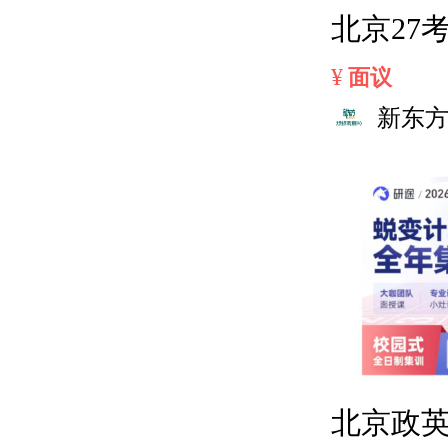
北京27
¥
面议
新东
北京政