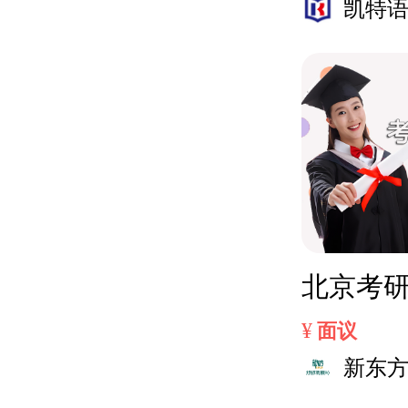
凯特
北京考
¥
面议
新东