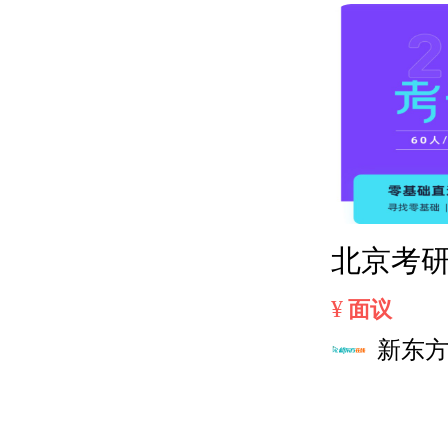
北京考
¥
面议
新东