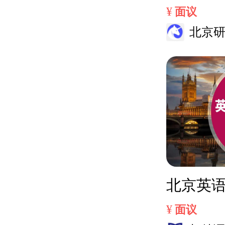
营
¥
面议
北京
研
北京英
¥
面议