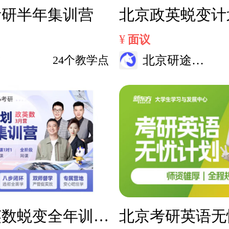
考研半年集训营
北京政英蜕变计
¥
面议
方
24个教学点
北京研途考
研
英数蜕变全年训练
北京考研英语无