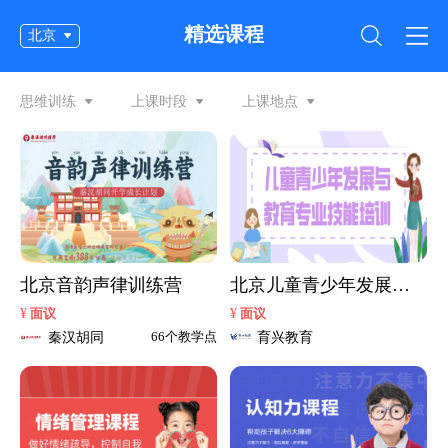
精选课程
北京
思维训练
上课时段
上课地点
北京音韵声律训练营
北京儿童青少年发展与
教育
¥
¥
面议
面议
秦汉胡同
育兴教育
66个教学点