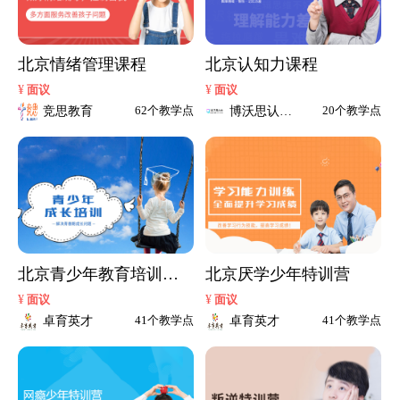
北京情绪管理课程
北京认知力课程
¥
¥
面议
面议
竞思教育
博沃思认知
62个教学点
20个教学点
力训练中心
北京青少年教育培训中
北京厌学少年特训营
心
¥
¥
面议
面议
卓育英才
卓育英才
41个教学点
41个教学点